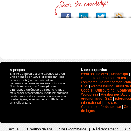
A propos
Notre expertise
Empire du milieu est une agence web en
creation site web
|
webdesign
|
Chine fondée en 2006 et proposant des
vitrine
|
referencement video
|
E
services web (création site vitrine, E-
commerce
|
referencement chin
commerce, référencement) en outsourcing.
CSS
|
webmastering
|
Audit de s
Nos clients sont des francophones
d'Europe, d'Amérique du Nord, d'Afrique
Google
|
Outsourcing
|
Contenu
mais aussi des expatriés. Nous ne sommes
Wordpress
|
Prestashop
|
Audit
pas les moins chers stricto sensus, mais à
ergonomique
|
SEO
|
reference
qualité égale, vous trouverez difficilement
international
|
Low cost
|
un meilleur tarif.
Communiqués de presse
|
Crea
de logos
Accueil
|
Création de site
|
Site E-commerce
|
Référencement
|
Audi